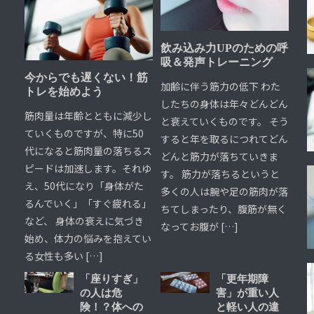
飲み込み力UPのための呼
吸＆発声トレーニング
今からでも遅くない！筋
加齢に伴う筋力の低下 わた
トレを始めよう
したちの身体は年々どんどん
筋肉量は年齢とともに減少し
と衰えていくものです。 そう
ていくものですが、特に50
すると年を取るにつれてどん
代になると筋肉量の落ちるス
どんと筋力が落ちていきま
ピードは加速します。それゆ
す。 筋力が落ちるというと
え、50代になり「身体がた
多くの人は腕や足の筋肉が落
るんでいく」「すぐ疲れる」
ちてしまったり、腹筋が無く
など、 身体の衰えに気づき
なってお腹が […]
始め、体力の悩みを抱えてい
る女性も多い […]
「座りすぎ」
「更年期障
の人は危
害」が重い人
険！？体への
と軽い人の違