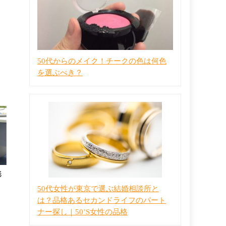
50代からのメイク！チークの色は何色
を選ぶべき？
影
50代女性が東京で選ぶ結婚相談所と
は？品格あるセカンドライフのパート
ナー探し｜50’S女性の品格