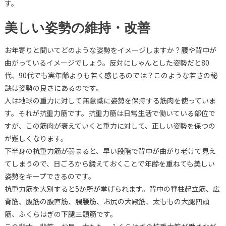
す。
美しい姿勢の維持・改善
お年寄りと聞いてどのような姿勢をイメージしますか？腰や背中が
曲がっているイメージでしょう。反対にしゃんとした姿勢だと80
代、90代でも実年齢よりも若く感じるのでは？このような若さの秘
訣は姿勢の良さにあるのです。
人は地球の重力に対して無意識に姿勢を保持する筋肉を使っていま
す。それが抗重力筋です。抗重力筋は日常生活で働いている部位で
すが、この筋肉が衰えていくと重力に対して、正しい姿勢を保つの
が難しくなります。
下半身の抗重力筋が弱まると、早い段階で背中が曲がり老けて見え
てしまうので、日ごろから鍛えておくことで年齢を重ねても美しい
姿勢をキープできるのです。
抗重力筋を大別すると5か所が挙げられます。背中の脊柱起立筋、広
背筋、腹筋の腹直筋、腸腰筋、お尻の大殿筋、太ももの大腿四頭
筋、ふくらはぎの下腿三頭筋です。