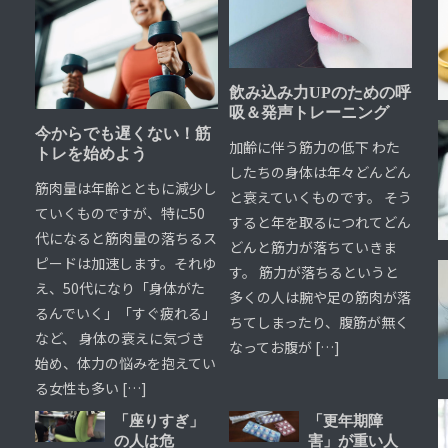
飲み込み力UPのための呼
吸＆発声トレーニング
今からでも遅くない！筋
加齢に伴う筋力の低下 わた
トレを始めよう
したちの身体は年々どんどん
筋肉量は年齢とともに減少し
と衰えていくものです。 そう
ていくものですが、特に50
すると年を取るにつれてどん
代になると筋肉量の落ちるス
どんと筋力が落ちていきま
ピードは加速します。それゆ
す。 筋力が落ちるというと
え、50代になり「身体がた
多くの人は腕や足の筋肉が落
るんでいく」「すぐ疲れる」
ちてしまったり、腹筋が無く
など、 身体の衰えに気づき
なってお腹が […]
始め、体力の悩みを抱えてい
る女性も多い […]
「座りすぎ」
「更年期障
の人は危
害」が重い人