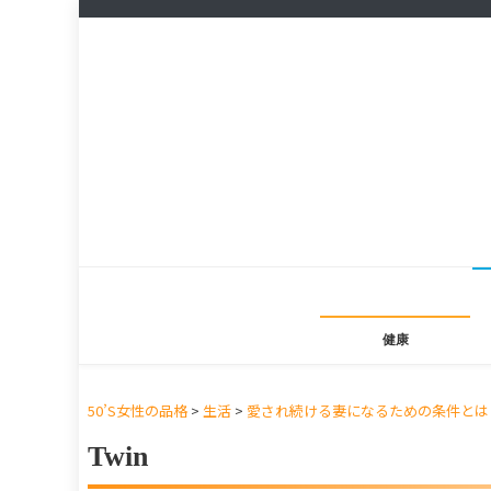
健康
50’S女性の品格
>
生活
>
愛され続ける妻になるための条件とは
Twin