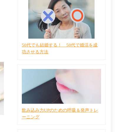
50代でも結婚する！ 50代で婚活を成
功させる方法
飲み込み力UPのための呼吸＆発声トレ
ーニング
ト