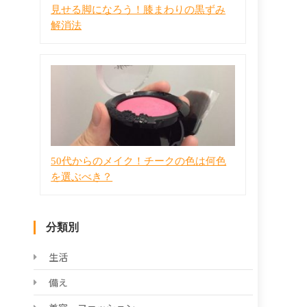
見せる脚になろう！膝まわりの黒ずみ
解消法
50代からのメイク！チークの色は何色
を選ぶべき？
分類別
生活
備え