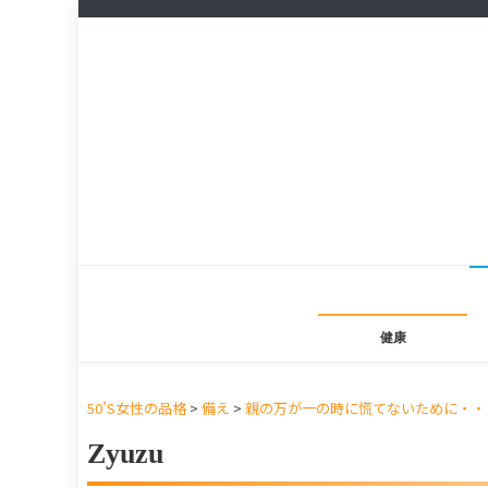
健康
50’S女性の品格
>
備え
>
親の万が一の時に慌てないために・・
Zyuzu