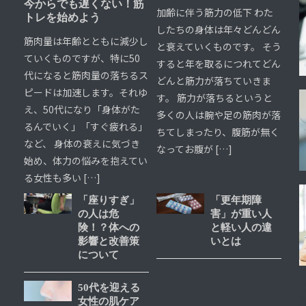
今からでも遅くない！筋
加齢に伴う筋力の低下 わた
トレを始めよう
したちの身体は年々どんどん
筋肉量は年齢とともに減少し
と衰えていくものです。 そう
ていくものですが、特に50
すると年を取るにつれてどん
代になると筋肉量の落ちるス
どんと筋力が落ちていきま
ピードは加速します。それゆ
す。 筋力が落ちるというと
え、50代になり「身体がた
多くの人は腕や足の筋肉が落
るんでいく」「すぐ疲れる」
ちてしまったり、腹筋が無く
など、 身体の衰えに気づき
なってお腹が […]
始め、体力の悩みを抱えてい
る女性も多い […]
「座りすぎ」
「更年期障
の人は危
害」が重い人
険！？体への
と軽い人の違
影響と改善策
いとは
について
50代を迎える
女性の肌ケア